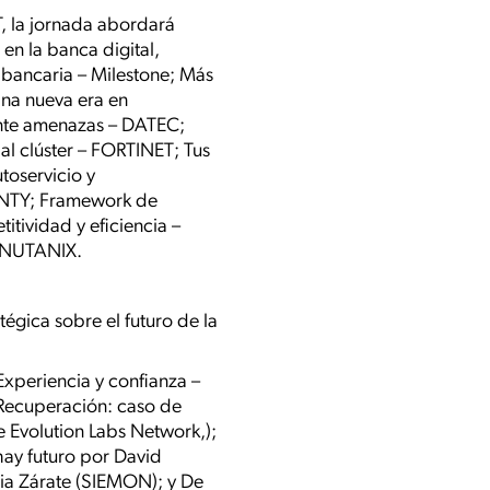
T, la jornada abordará
 en la banca digital,
ia bancaria – Milestone; Más
Una nueva era en
 ante amenazas – DATEC;
al clúster – FORTINET; Tus
toservicio y
DENTY; Framework de
itividad y eficiencia –
 – NUTANIX.
tégica sobre el futuro de la
xperiencia y confianza –
 Recuperación: caso de
e Evolution Labs Network,);
hay futuro por David
ia Zárate (SIEMON); y De