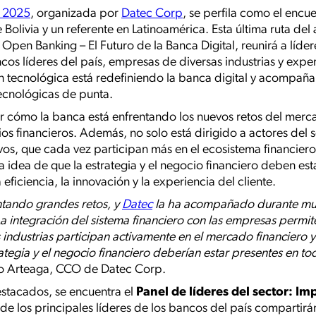
a 2025
, organizada por
Datec Corp
, se perfila como el encu
 Bolivia y un referente en Latinoamérica. Esta última ruta del
Open Banking – El Futuro de la Banca Digital, reunirá a líde
cos líderes del país, empresas de diversas industrias y expe
n tecnológica está redefiniendo la banca digital y acompaña
ecnológicas de punta.
ar cómo la banca está enfrentando los nuevos retos del merc
ios financieros. Además, no solo está dirigido a actores del 
ivos, que cada vez participan más en el ecosistema financier
a idea de que la estrategia y el negocio financiero deben est
 eficiencia, la innovación y la experiencia del cliente.
ntando grandes retos, y
Datec
la ha acompañado durante muc
La integración del sistema financiero con las empresas permit
s industrias participan activamente en el mercado financiero y 
rategia y el negocio financiero deberían estar presentes en to
o Arteaga, CCO de Datec Corp.
stacados, se encuentra el
Panel de líderes del sector: Im
de los principales líderes de los bancos del país compartir