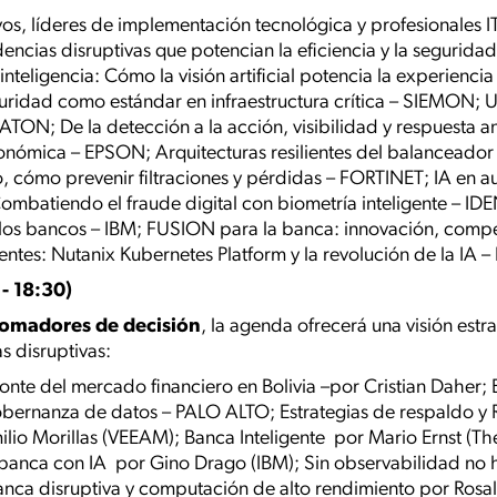
vos, líderes de implementación tecnológica y profesionales I
encias disruptivas que potencian la eficiencia y la seguridad
 inteligencia: Cómo la visión artificial potencia la experienc
guridad como estándar en infraestructura crítica – SIEMON; 
EATON; De la detección a la acción, visibilidad y respuesta
onómica – EPSON; Arquitecturas resilientes del balanceador 
o, cómo prevenir filtraciones y pérdidas – FORTINET; IA en au
mbatiendo el fraude digital con biometría inteligente – I
a los bancos – IBM; FUSION para la banca: innovación, compet
gentes: Nutanix Kubernetes Platform y la revolución de la IA
- 18:30)
tomadores de decisión
, la agenda ofrecerá una visión estra
s disruptivas:
te del mercado financiero en Bolivia –por Cristian Daher; E
obernanza de datos – PALO ALTO; Estrategias de respaldo y
ilio Morillas (VEEAM); Banca Inteligente por Mario Ernst (Th
 banca con IA por Gino Drago (IBM); Sin observabilidad no 
a disruptiva y computación de alto rendimiento por Rosal