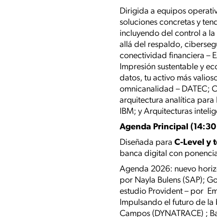
Dirigida a equipos operati
soluciones concretas y tend
incluyendo del control a la
allá del respaldo, ciberse
conectividad financiera – 
Impresión sustentable y ec
datos, tu activo más valios
omnicanalidad – DATEC; Co
arquitectura analítica par
IBM; y Arquitecturas inteli
Agenda Principal (14:30 
Diseñada para
C-Level y 
banca digital con ponencia
Agenda 2026: nuevo horizon
por Nayla Bulens (SAP); G
estudio Provident – por Em
Impulsando el futuro de la
Campos (DYNATRACE) ; Banc