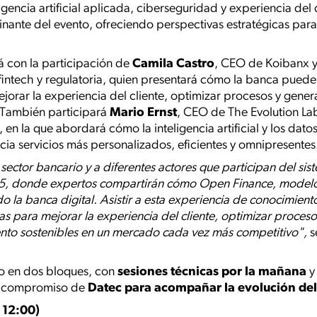
gencia artificial aplicada, ciberseguridad y experiencia del c
nante del evento, ofreciendo perspectivas estratégicas para 
á con la participación de
Camila Castro
, CEO de Koibanx 
 fintech y regulatoria, quien presentará cómo la banca pue
jorar la experiencia del cliente, optimizar procesos y gene
. También participará
Mario Ernst
, CEO de The Evolution La
, en la que abordará cómo la inteligencia artificial y los dato
ia servicios más personalizados, eficientes y omnipresentes
l sector bancario y a diferentes actores que participan del sis
25, donde expertos compartirán cómo Open Finance, modelos 
do la banca digital. Asistir a esta experiencia de conocimiento
as para mejorar la experiencia del cliente, optimizar proceso
nto sostenibles en un mercado cada vez más competitivo",
s
do en dos bloques, con
sesiones técnicas por la mañana
el compromiso de
Datec para acompañar la evolución del 
 12:00)