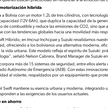
ra quienes buscan practicidad sin renunciar a la emoción de 
 motorización híbrida
a a Bolivia con un motor 1.2L de tres cilindros, con tecnolog
 capacidad (12V 6Ah), que duplica la capacidad de la generac
mo de combustible y reduce las emisiones de CO2, sino que 
se con las tendencias globales hacia una movilidad más res
ift Híbrido, en Imcruz-Inchcpae y Suzuki revalidamos nues
dad, ofreciendo a los bolivianos una alternativa moderna, efic
 la vida urbana. Este modelo refleja el espíritu de Suzuki: pr
ología”, señaló Nelson Cabrera, Brand Manager de Suzuki en 
corpora más de 15 sistemas de seguridad, entre ellos alerta d
frenado Autónomo de Emergencia (AEB). Con estas innovacione
lidad al volante, respaldados por un equipamiento que prot
el Swift mantiene su esencia urbana y moderna, integrando
esponden a las exigencias de los usuarios actuales.
e en ahorro