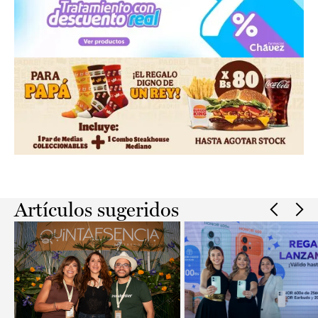
Slide 2 of 2.
Artículos sugeridos