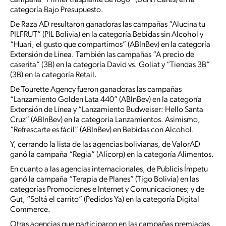
campaña “Primer trasplante de logo” (Dunn Cares) en la
categoría Bajo Presupuesto.
De Raza AD resultaron ganadoras las campañas “Alucina tu
PILFRUT” (PIL Bolivia) en la categoría Bebidas sin Alcohol y
“Huari, el gusto que compartimos” (ABInBev) en la categoría
Extensión de Línea. También las campañas “A precio de
caserita” (3B) en la categoría David vs. Goliat y “Tiendas 3B”
(3B) en la categoría Retail.
De Tourette Agency fueron ganadoras las campañas
“Lanzamiento Golden Lata 440” (ABInBev) en la categoría
Extensión de Línea y “Lanzamiento Budweiser: Hello Santa
Cruz” (ABInBev) en la categoría Lanzamientos. Asimismo,
“Refrescarte es fácil” (ABInBev) en Bebidas con Alcohol.
Y, cerrando la lista de las agencias bolivianas, de ValorAD
ganó la campaña “Regia” (Alicorp) en la categoría Alimentos.
En cuanto a las agencias internacionales, de Publicis Ímpetu
ganó la campaña “Terapia de Planes” (Tigo Bolivia) en las
categorías Promociones e Internet y Comunicaciones; y de
Gut, “Soltá el carrito” (Pedidos Ya) en la categoría Digital
Commerce.
Otras agencias que participaron en las campañas premiadas