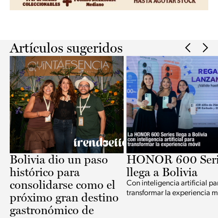
Slide 2 of 2.
Artículos sugeridos
Bolivia dio un paso
HONOR 600 Seri
histórico para
llega a Bolivia
consolidarse como el
Con inteligencia artificial pa
transformar la experiencia m
próximo gran destino
gastronómico de