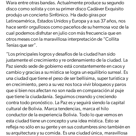
Wara entre otras bandas. Actualmente produce su segundo
disco como solista y con su primer disco Cadáver Exquisito
produjo un concierto Sinfónico. Ha dado giras por
Latinoamérica, Estados Unidos y Europa y a sus 37 años, nos
hace sentir orgullosos como paceños de su hermosa voz de la
cual podemos disfrutar en julio con más frecuencia que en
otros meses con la maravillosa interpretación de “Collita
Tenías que ser”.
“Los principales logros y desafíos de la ciudad han sido
justamente el crecimiento y re ordenamiento de la ciudad. La
Paz siendo sede de gobierno está constantemente en caos y
cambio y gracias a su mística se logra un equilibrio surreal. Es
una ciudad que tiene el peso de ser bellísima, super turística y
en crecimiento, pero a su vez nos toca vivir bloqueos y paros
que si bien nos afectan no son nada en comparación al puje
que tiene la ciudadanía. Seguimos creando y creciendo
contra todo pronóstico. La Paz es y seguirá siendo la capital
cultural de Bolivia. Marca tendencias, marca el hilo
conductor de la experiencia Bolivia. Todo lo que vemos en
esta ciudad tiene un concepto y una idea mística. Esto se
refleja no sólo en su gente y en sus costumbres sino también en
su arquitectura y su comida. Es una ciudad única, maravillosa