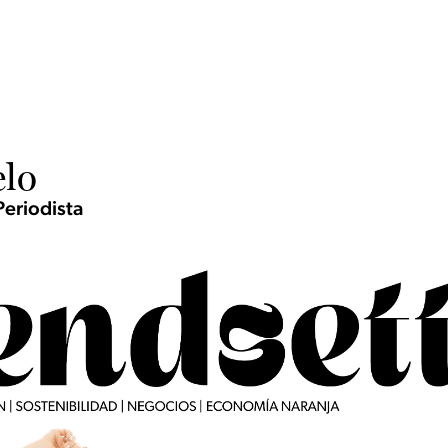
elo
Periodista