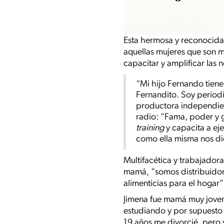
Esta hermosa y reconocida
aquellas mujeres que son 
capacitar y amplificar las 
“Mi hijo Fernando tiene
Fernandito. Soy period
productora independien
radio: “Fama, poder y 
training
y capacita a ej
como ella misma nos dic
Multifacética y trabajador
mamá, “somos distribuidore
alimenticias para el hogar”
Jimena fue mamá muy joven 
estudiando y por supuesto 
19 años me divorcié, pero 