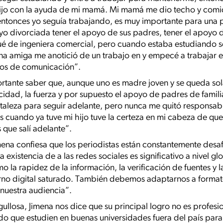
hijo con la ayuda de mi mamá. Mi mamá me dio techo y comi
s entonces yo seguía trabajando, es muy importante para un
yo divorciada tener el apoyo de sus padres, tener el apoyo 
dué de ingeniera comercial, pero cuando estaba estudiando 
 una amiga me anotició de un trabajo en y empecé a trabajar
dios de comunicación”.
tante saber que, aunque uno es madre joven y se queda sola
acidad, la fuerza y por supuesto el apoyo de padres de fam
taleza para seguir adelante, pero nunca me quitó responsab
 cuando ya tuve mi hijo tuve la certeza en mi cabeza de que 
 que salí adelante”.
imena confiesa que los periodistas están constantemente desa
a existencia de a las redes sociales es significativo a nivel gl
 la rapidez de la información, la verificación de fuentes y l
rno digital saturado. También debemos adaptarnos a formato
 nuestra audiencia”.
osa, Jimena nos dice que su principal logro no es profesiona
do que estudien en buenas universidades fuera del país para 