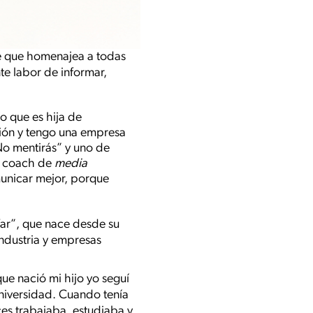
e que homenajea a todas
e labor de informar,
o que es hija de
sión y tengo una empresa
No mentirás” y uno de
s coach de
media
municar mejor, porque
far”, que nace desde su
ndustria y empresas
ue nació mi hijo yo seguí
universidad. Cuando tenía
es trabajaba, estudiaba y