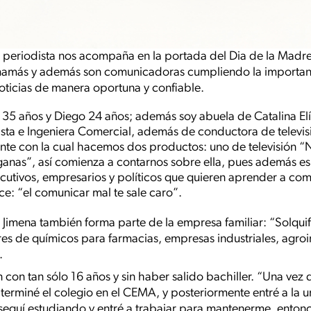
 periodista nos acompaña en la portada del Dia de la Madr
mamás y además son comunicadoras cumpliendo la important
noticias de manera oportuna y confiable.
 35 años y Diego 24 años; además soy abuela de Catalina Elí
ista e Ingeniera Comercial, además de conductora de televi
te con la cual hacemos dos productos: uno de televisión “
ganas”, así comienza a contarnos sobre ella, pues además e
ecutivos, empresarios y políticos que quieren aprender a co
e: “el comunicar mal te sale caro”.
a Jimena también forma parte de la empresa familiar: “Solqui
s de químicos para farmacias, empresas industriales, agroi
.
con tan sólo 16 años y sin haber salido bachiller. “Una vez q
terminé el colegio en el CEMA, y posteriormente entré a la 
seguí estudiando y entré a trabajar para mantenerme, entonc