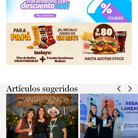
Slide 2 of 2.
Artículos sugeridos